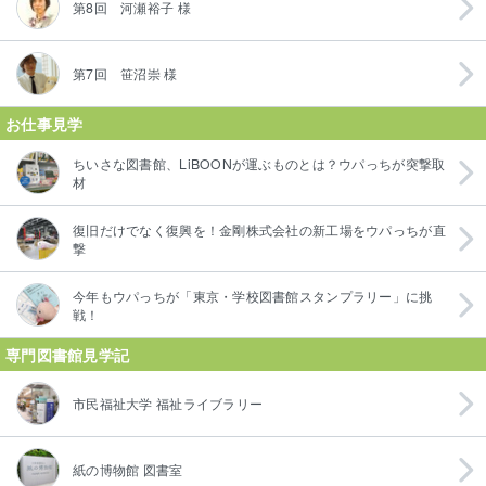
第8回 河瀬裕子 様
第7回 笹沼崇 様
お仕事見学
ちいさな図書館、LiBOONが運ぶものとは？ウパっちが突撃取
材
復旧だけでなく復興を！金剛株式会社の新工場をウパっちが直
撃
今年もウパっちが「東京・学校図書館スタンプラリー」に挑
戦！
専門図書館見学記
市民福祉大学 福祉ライブラリー
紙の博物館 図書室