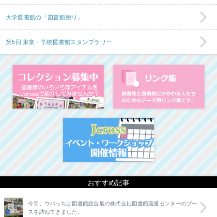
大学図書館の「図書館便り」
第5回 東京・学校図書館スタンプラリー
コレクション募集中
図
イベント・ワークシ
おすすめ記事
今回、ウパっちは図書館総合展の株式会社図書館流通センターのブー
スを訪ねてきました。