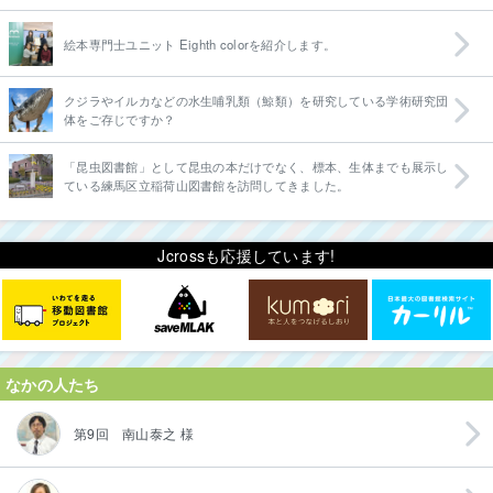
絵本専門士ユニット Eighth colorを紹介します。
クジラやイルカなどの水生哺乳類（鯨類）を研究している学術研究団
体をご存じですか？
「昆虫図書館」として昆虫の本だけでなく、標本、生体までも展示し
ている練馬区立稲荷山図書館を訪問してきました。
Jcrossも応援しています!
なかの人たち
第9回 南山泰之 様