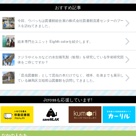
おすすめ記事
今回、ウパっちは図書館総合展の株式会社図書館流通センターのブー
スを訪ねてきました。
絵本専門士ユニット Eighth colorを紹介します。
クジラやイルカなどの水生哺乳類（鯨類）を研究している学術研究団
体をご存じですか？
「昆虫図書館」として昆虫の本だけでなく、標本、生体までも展示し
ている練馬区立稲荷山図書館を訪問してきました。
Jcrossも応援しています!
なかの人たち