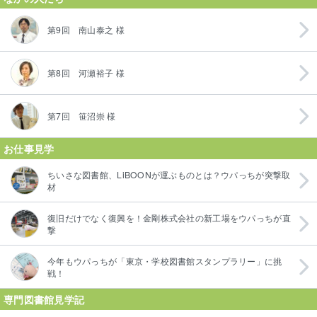
第9回 南山泰之 様
第8回 河瀬裕子 様
第7回 笹沼崇 様
お仕事見学
ちいさな図書館、LiBOONが運ぶものとは？ウパっちが突撃取
材
復旧だけでなく復興を！金剛株式会社の新工場をウパっちが直
撃
今年もウパっちが「東京・学校図書館スタンプラリー」に挑
戦！
専門図書館見学記