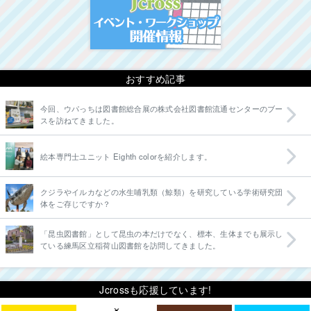
おすすめ記事
今回、ウパっちは図書館総合展の株式会社図書館流通センターのブー
スを訪ねてきました。
絵本専門士ユニット Eighth colorを紹介します。
クジラやイルカなどの水生哺乳類（鯨類）を研究している学術研究団
体をご存じですか？
「昆虫図書館」として昆虫の本だけでなく、標本、生体までも展示し
ている練馬区立稲荷山図書館を訪問してきました。
Jcrossも応援しています!