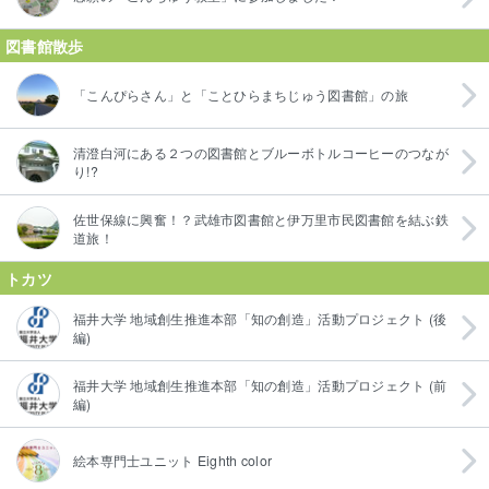
図書館散歩
「こんぴらさん」と「ことひらまちじゅう図書館」の旅
清澄白河にある２つの図書館とブルーボトルコーヒーのつなが
り!?
佐世保線に興奮！？武雄市図書館と伊万里市民図書館を結ぶ鉄
道旅！
トカツ
福井大学 地域創生推進本部「知の創造」活動プロジェクト (後
編)
福井大学 地域創生推進本部「知の創造」活動プロジェクト (前
編)
絵本専門士ユニット Eighth color