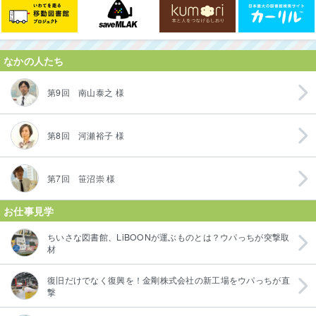
なかの人たち
第9回 南山泰之 様
第8回 河瀬裕子 様
第7回 笹沼崇 様
お仕事見学
ちいさな図書館、LiBOONが運ぶものとは？ウパっちが突撃取
材
復旧だけでなく復興を！金剛株式会社の新工場をウパっちが直
撃