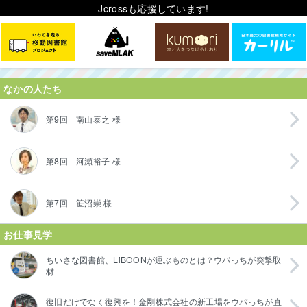
Jcrossも応援しています!
なかの人たち
第9回 南山泰之 様
第8回 河瀬裕子 様
第7回 笹沼崇 様
お仕事見学
ちいさな図書館、LiBOONが運ぶものとは？ウパっちが突撃取
材
復旧だけでなく復興を！金剛株式会社の新工場をウパっちが直