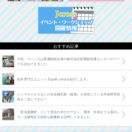
イベント・ワークシ
おすすめ記事
今回、ウパっちは図書館総合展の株式会社図書館流通センターのブー
スを訪ねてきました。
絵本専門士ユニット Eighth colorを紹介します。
クジラやイルカなどの水生哺乳類（鯨類）を研究している学術研究団
体をご存じですか？
「昆虫図書館」として昆虫の本だけでなく、標本、生体までも展示し
ている練馬区立稲荷山図書館を訪問してきました。