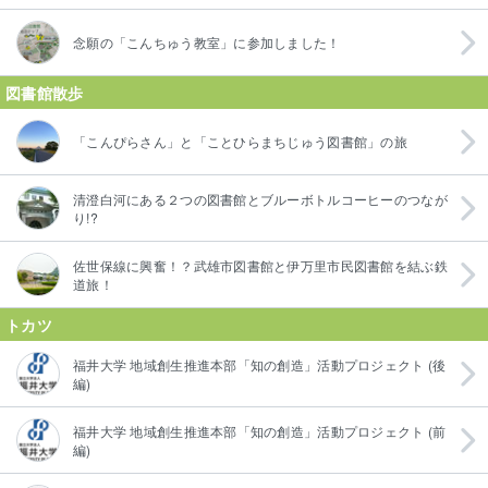
念願の「こんちゅう教室」に参加しました！
図書館散歩
「こんぴらさん」と「ことひらまちじゅう図書館」の旅
清澄白河にある２つの図書館とブルーボトルコーヒーのつなが
り!?
佐世保線に興奮！？武雄市図書館と伊万里市民図書館を結ぶ鉄
道旅！
トカツ
福井大学 地域創生推進本部「知の創造」活動プロジェクト (後
編)
福井大学 地域創生推進本部「知の創造」活動プロジェクト (前
編)