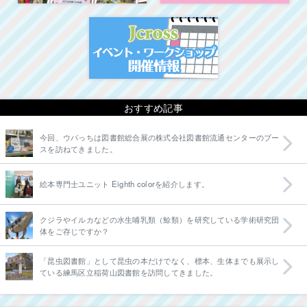
イベント・ワークシ
おすすめ記事
今回、ウパっちは図書館総合展の株式会社図書館流通センターのブー
スを訪ねてきました。
絵本専門士ユニット Eighth colorを紹介します。
クジラやイルカなどの水生哺乳類（鯨類）を研究している学術研究団
体をご存じですか？
「昆虫図書館」として昆虫の本だけでなく、標本、生体までも展示し
ている練馬区立稲荷山図書館を訪問してきました。