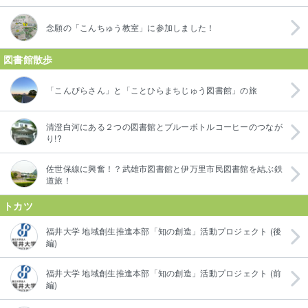
念願の「こんちゅう教室」に参加しました！
図書館散歩
「こんぴらさん」と「ことひらまちじゅう図書館」の旅
清澄白河にある２つの図書館とブルーボトルコーヒーのつなが
り!?
佐世保線に興奮！？武雄市図書館と伊万里市民図書館を結ぶ鉄
道旅！
トカツ
福井大学 地域創生推進本部「知の創造」活動プロジェクト (後
編)
福井大学 地域創生推進本部「知の創造」活動プロジェクト (前
編)