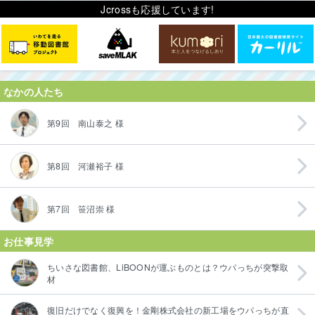
Jcrossも応援しています!
なかの人たち
第9回 南山泰之 様
第8回 河瀬裕子 様
第7回 笹沼崇 様
お仕事見学
ちいさな図書館、LiBOONが運ぶものとは？ウパっちが突撃取
材
復旧だけでなく復興を！金剛株式会社の新工場をウパっちが直