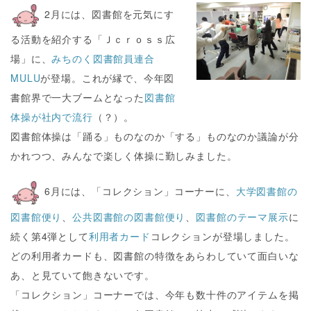
2月には、図書館を元気にす
る活動を紹介する「Ｊｃｒｏｓｓ広
場」に、
みちのく図書館員連合
MULU
が登場。これが縁で、今年図
書館界で一大ブームとなった
図書館
体操が社内で流行
（？）。
図書館体操は「踊る」ものなのか「する」ものなのか議論が分
かれつつ、みんなで楽しく体操に勤しみました。
6月には、「コレクション」コーナーに、
大学図書館の
図書館便り
、
公共図書館の図書館便り
、
図書館のテーマ展示
に
続く第4弾として
利用者カード
コレクションが登場しました。
どの利用者カードも、図書館の特徴をあらわしていて面白いな
あ、と見ていて飽きないです。
「コレクション」コーナーでは、今年も数十件のアイテムを掲