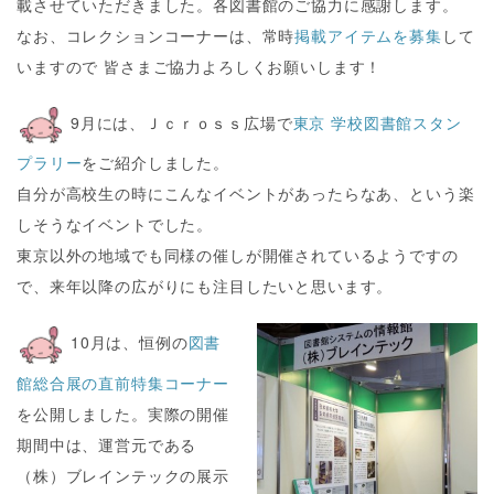
載させていただきました。各図書館のご協力に感謝します。
なお、コレクションコーナーは、常時
掲載アイテムを募集
して
いますので 皆さまご協力よろしくお願いします！
9月には、Ｊｃｒｏｓｓ広場で
東京 学校図書館スタン
プラリー
をご紹介しました。
自分が高校生の時にこんなイベントがあったらなあ、という楽
しそうなイベントでした。
東京以外の地域でも同様の催しが開催されているようですの
で、来年以降の広がりにも注目したいと思います。
10月は、恒例の
図書
館総合展の直前特集コーナー
を公開しました。実際の開催
期間中は、運営元である
（株）ブレインテックの展示