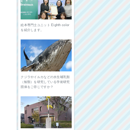
絵本専門士ユニット Eighth color
を紹介します。
クジラやイルカなどの水生哺乳類
（鯨類）を研究している学術研究
団体をご存じですか？