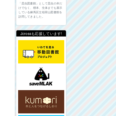
「昆虫図書館」として昆虫の本だ
けでなく、標本、生体までも展示
している練馬区立稲荷山図書館を
訪問してきました。
Jcrossも応援しています!