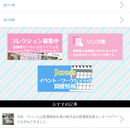
2011年
2010年
コレクション募集中
図
イベント・ワークシ
おすすめ記事
今回、ウパっちは図書館総合展の株式会社図書館流通センターのブー
スを訪ねてきました。