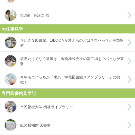
第7回 笹沼崇 様
お仕事見学
ちいさな図書館、LiBOONが運ぶものとは？ウパっちが突撃取
材
復旧だけでなく復興を！金剛株式会社の新工場をウパっちが直
撃
今年もウパっちが「東京・学校図書館スタンプラリー」に挑
戦！
専門図書館見学記
市民福祉大学 福祉ライブラリー
紙の博物館 図書室