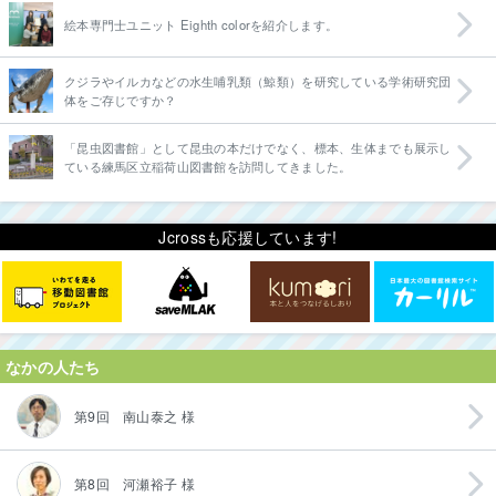
絵本専門士ユニット Eighth colorを紹介します。
クジラやイルカなどの水生哺乳類（鯨類）を研究している学術研究団
体をご存じですか？
「昆虫図書館」として昆虫の本だけでなく、標本、生体までも展示し
ている練馬区立稲荷山図書館を訪問してきました。
Jcrossも応援しています!
なかの人たち
第9回 南山泰之 様
第8回 河瀬裕子 様