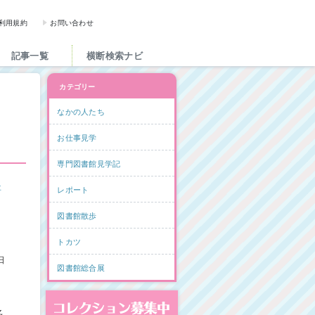
図書館と図書館にかかわる人た
利用規約
お問い合わせ
記事一覧
横断検索ナビ
カテゴリー
なかの人たち
お仕事見学
専門図書館見学記
事
レポート
図書館散歩
トカツ
日
図書館総合展
コレクション募集中
多