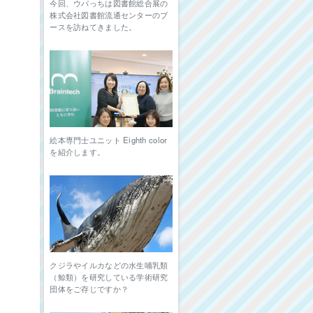
今回、ウパっちは図書館総合展の
株式会社図書館流通センターのブ
ースを訪ねてきました。
絵本専門士ユニット Eighth color
を紹介します。
クジラやイルカなどの水生哺乳類
（鯨類）を研究している学術研究
団体をご存じですか？