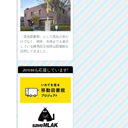
「昆虫図書館」として昆虫の本だ
けでなく、標本、生体までも展示
している練馬区立稲荷山図書館を
訪問してきました。
し
Jcrossも応援しています!