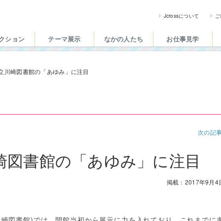
ross（ジェイクロス）| 
Jcrossについて
ご
クション
テーマ展示
なかの人たち
お仕事見学
立川崎図書館の「あゆみ」に注目
次の記
崎図書館の「あゆみ」に注目
掲載：2017年9月4
川崎図書館)では、開館当初から展示に力を入れており、これまでに