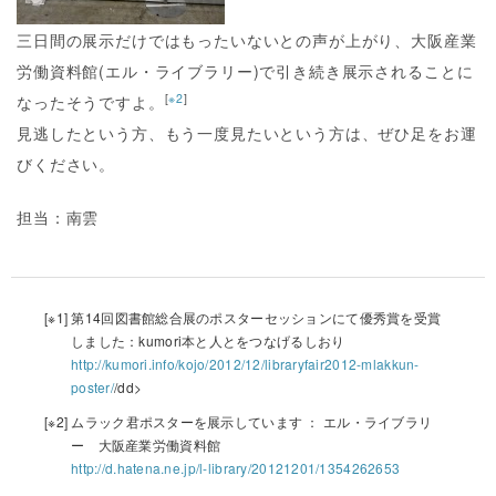
三日間の展示だけではもったいないとの声が上がり、大阪産業
労働資料館(エル・ライブラリー)で引き続き展示されることに
[
※2
]
なったそうですよ。
見逃したという方、もう一度見たいという方は、ぜひ足をお運
びください。
担当：南雲
[※1]
第14回図書館総合展のポスターセッションにて優秀賞を受賞
しました：kumori本と人とをつなげるしおり
http://kumori.info/kojo/2012/12/libraryfair2012-mlakkun-
poster/
/dd>
[※2]
ムラック君ポスターを展示しています ： エル・ライブラリ
ー 大阪産業労働資料館
http://d.hatena.ne.jp/l-library/20121201/1354262653