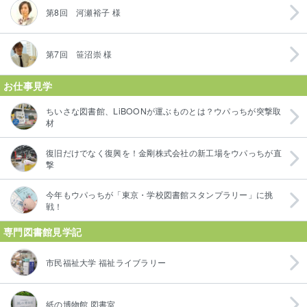
第8回 河瀬裕子 様
第7回 笹沼崇 様
お仕事見学
ちいさな図書館、LiBOONが運ぶものとは？ウパっちが突撃取
材
復旧だけでなく復興を！金剛株式会社の新工場をウパっちが直
撃
今年もウパっちが「東京・学校図書館スタンプラリー」に挑
戦！
専門図書館見学記
市民福祉大学 福祉ライブラリー
紙の博物館 図書室