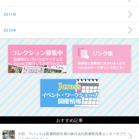
2011年
2010年
コレクション募集中
図
イベント・ワークシ
おすすめ記事
今回、ウパっちは図書館総合展の株式会社図書館流通センターのブー
スを訪ねてきました。