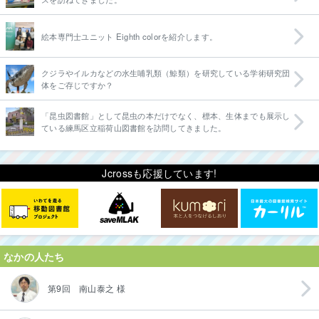
絵本専門士ユニット Eighth colorを紹介します。
クジラやイルカなどの水生哺乳類（鯨類）を研究している学術研究団
体をご存じですか？
「昆虫図書館」として昆虫の本だけでなく、標本、生体までも展示し
ている練馬区立稲荷山図書館を訪問してきました。
Jcrossも応援しています!
なかの人たち
第9回 南山泰之 様